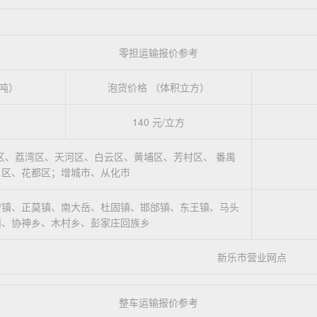
零担运输报价参考
吨）
泡货价格 （体积立方）
140 元/立方
区、荔湾区、天河区、白云区、黄埔区、芳村区、 番禺
区、花都区；增城市、从化市
安镇、正莫镇、南大岳、杜固镇、邯邰镇、东王镇、马头
镇、协神乡、木村乡、彭家庄回族乡
新乐市营业网点
整车运输报价参考