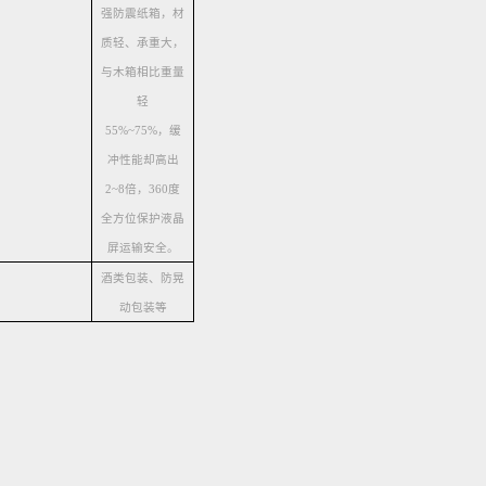
强防震纸箱，材
质轻、承重大，
与木箱相比重量
轻
55%~75%，缓
冲性能却高出
2~8倍，360度
全方位保护液晶
屏运输安全。
酒类包装、防晃
动包装等