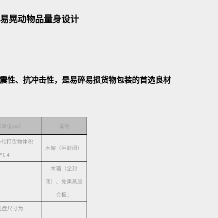
、易晃动物品量身设计
减震性、抗冲击性，是易碎易损货物包装的首选良材
单位cm）
说明
=代打货物体积
木架（半封闭）
*1.4
木箱（全封
闭）、免熏蒸胶
合板；
托盘尺寸为