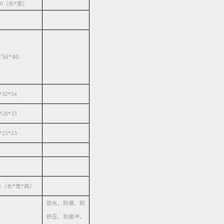
100（长*宽）
*50*40
*32*54
*28*33
*23*23
0*1（长*宽*高）
防水、防潮、耐
挤压、抗缓冲、