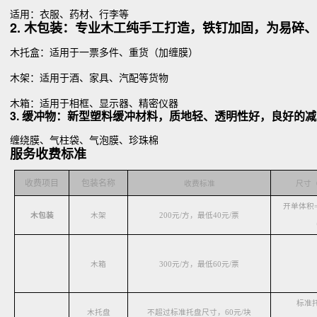
适用：衣服、药材、行李等
2. 木包装：专业木工纯手工打造，铁钉加固，为易碎
木托盒：适用于一票多件、重货（加缠膜）
木架：适用于酒、家具、汽配等货物
木箱：适用于相框、显示器、精密仪器
3. 缓冲物：新型塑料缓冲材料，质地轻、透明性好，良好的
缠绕膜、气柱袋、气泡膜、珍珠棉
服务收费标准
收费项目
包装名称
收费标准
尺寸（
开单体积
木包装
木架
200元/方，最低40元/票
木箱
300元/方，最低60元/票
标准
木托盘
不超过标准托盘尺寸，60元/块