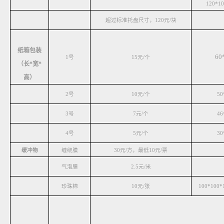
120*
超过标准托盘尺寸，120元/块
纸箱包装
60
1号
15元/个
（长*宽*
高）
2号
10元/个
50
3号
7元/个
46
4号
5元/个
30
缓冲物
缠绕膜
30元/方，最低10元/票
气泡膜
2.5元/米
珍珠棉
10元/张
100*10