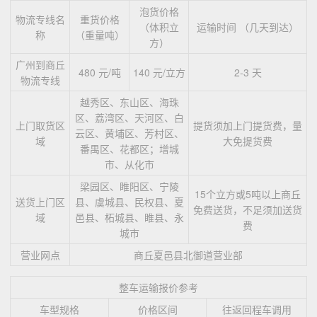
泡货价格
物流专线名
重货价格
（体积立
运输时间 （几天到达）
称
（重量吨）
方）
广州到商丘
480 元/吨
140 元/立方
2-3 天
物流专线
越秀区、东山区、海珠
区、荔湾区、天河区、白
上门取货区
提货须加上门提货费，量
云区、黄埔区、芳村区、
域
大免提货费
番禺区、花都区；增城
市、从化市
梁园区、睢阳区、宁陵
15个立方或5吨以上商丘
送货上门区
县、虞城县、民权县、夏
免费送货，不足须加送货
域
邑县、柘城县、睢县、永
费
城市
营业网点
商丘夏邑县北御道营业部
整车运输报价参考
车型规格
价格区间
往返回程车调用