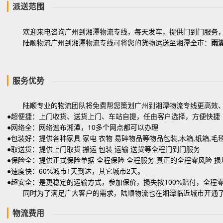
派送范围
欢迎来电咨询广州到湘潭物流专线，每天发车，提供门到门服务，
陆顺物流广州到湘潭物流专线可将您的货物运送至湘潭全市：
雨
服务优势
陆顺专业的物流团队将免费帮您策划广州到湘潭物流专线更高效、更
●超便捷：上门收货、送货上门、车站自提，任由客户选择，方便快捷
●网络全：网络遍布湘潭，10多个网点都可以办理
●包装好：提供各种家具 家电 衣物 易碎物品等物品包装,木箱,纸箱,毛
●取送货：提供上门取货 搬运 包装 运输 送货等全程门到门服务
●保险全：提供正式保险单据 全程保险 全程服务 真正的全程零风险 损
●速度快：60%城市1天到达，其它城市2天。
●超安全：是更稳定的运输方式，参加保价，损失按100%赔付，全程
同时为了满足广大客户的需求，陆顺物流也在湘潭临近城市开通
物流费用