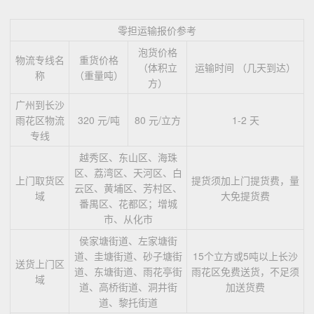
零担运输报价参考
泡货价格
物流专线名
重货价格
（体积立
运输时间 （几天到达）
称
（重量吨）
方）
广州到长沙
雨花区物流
320 元/吨
80 元/立方
1-2 天
专线
越秀区、东山区、海珠
区、荔湾区、天河区、白
上门取货区
提货须加上门提货费，量
云区、黄埔区、芳村区、
域
大免提货费
番禺区、花都区；增城
市、从化市
侯家塘街道、左家塘街
道、圭塘街道、砂子塘街
15个立方或5吨以上长沙
送货上门区
道、东塘街道、雨花亭街
雨花区免费送货，不足须
域
道、高桥街道、洞井街
加送货费
道、黎托街道