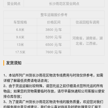
营业网点
长沙雨花区营业网点
整车运输报价参考
车型规格
价格区间
往返回程车调用
6.8米
3800 元/车
9.6米
5200 元/车
河南省，湖南省，湖
北省，江西省，
13米
6500 元/车
17.5米
7600 元/车
发货须知
1、本站所列广州到长沙雨花区物流专线费用与时效仅供参考，如需
详细了解最低资费请电话咨询；
2、由于货运运输比较特殊，请您托运之前仔细清点您所托运的所有
物品；如果您的货物需要临时存放，请尽早最快通知公司客服以便安
排仓库存放；
3、为了提高广州到长沙雨花区物流专线的服务质量，欢迎您对我们
的服务提出意见或建议，我们会认真对待并及时把处理意见汇报于